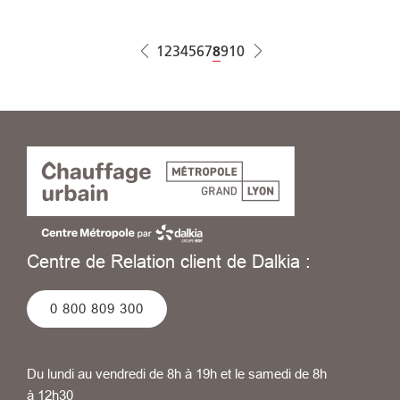
Pagination
Page
1
Page
2
Page
3
Page
4
Page
5
Page
6
Page
7
Page courante
8
Page
9
Page
10
Centre de Relation client de Dalkia :
0 800 809 300
Du lundi au vendredi de 8h à 19h et le samedi de 8h
à 12h30