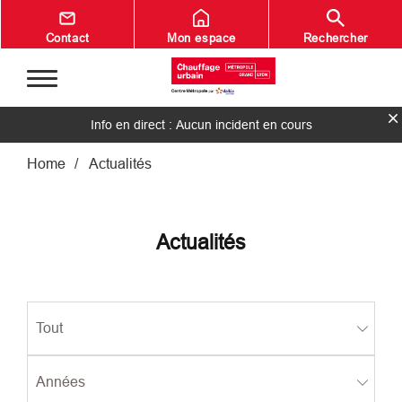
Aller au contenu principal
Contact
Mon espace
Rechercher
Info en direct : Aucun incident en cours
Fil d'Ariane
Home
Actualités
Actualités