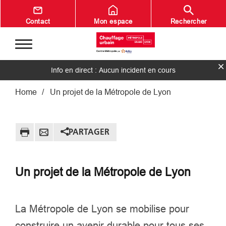
Aller au contenu principal
Contact
Mon espace
Rechercher
Info en direct : Aucun incident en cours
Fil d'Ariane
Home
Un projet de la Métropole de Lyon
PARTAGER
Un projet de la Métropole de Lyon
La Métropole de Lyon se mobilise pour
construire un avenir durable pour tous ses