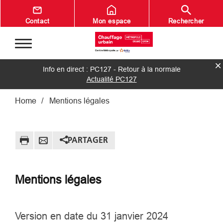
Aller au contenu principal
Contact
Mon espace
Rechercher
Info en direct : PC127 - Retour à la normale
Actualité PC127
Fil d'Ariane
Home
Mentions légales
PARTAGER
Mentions légales
Version en date du 31 janvier 2024