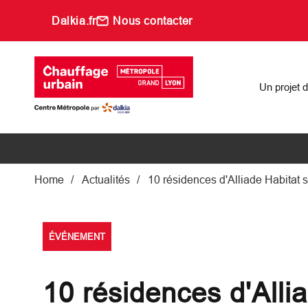
Aller au contenu principal
Dalkia.fr
Nous contacter
Main navigati
Un projet 
Fil d'Ariane
Home
Actualités
10 résidences d'Alliade Habitat 
ÉVÉNEMENT
10 résidences d'Alli