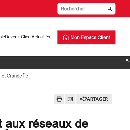
ble
Devenir Client
Actualités
Mon Espace Client
 et Grande Île
PARTAGER
nt aux réseaux de