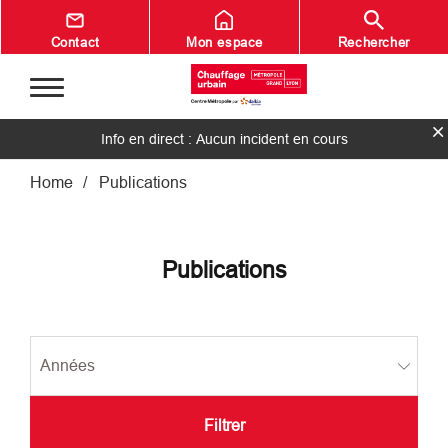
Aller au contenu principal
Contact
Mon espace
Rechercher
Info en direct : Aucun incident en cours
Fil d'Ariane
Home
Publications
Publications
Filtrer