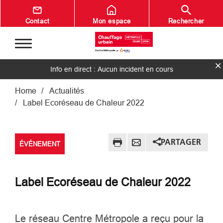
Aller au contenu principal
Contact
Mon espace
Rechercher
Info en direct : Aucun incident en cours
Fil d'Ariane
Home
Actualités
Label Ecoréseau de Chaleur 2022
PARTAGER
ÉVÉNEMENT
Label Ecoréseau de Chaleur 2022
Le réseau Centre Métropole a reçu pour la