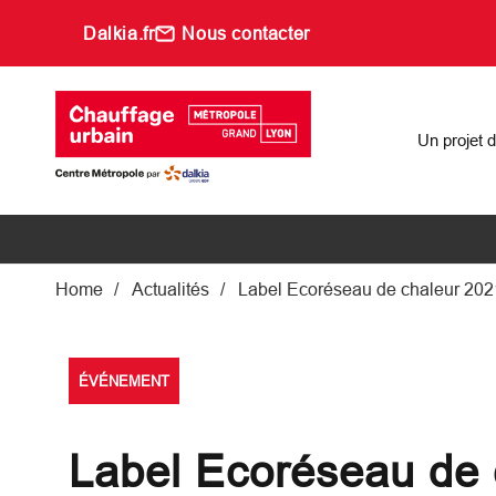
Aller au contenu principal
Dalkia.fr
Nous contacter
Main navigati
Un projet 
Fil d'Ariane
Home
Actualités
Label Ecoréseau de chaleur 202
ÉVÉNEMENT
Label Ecoréseau de 