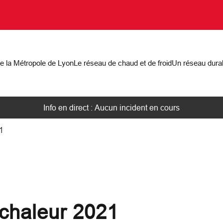
on
de la Métropole de Lyon
Le réseau de chaud et de froid
Un réseau dura
Info en direct : Aucun incident en cours
1
chaleur 2021