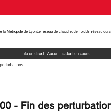
on
de la Métropole de Lyon
Le réseau de chaud et de froid
Un réseau dura
Info en direct : Aucun incident en cours
 perturbations
h00 - Fin des perturbatio