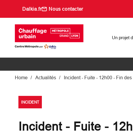
Aller au contenu principal
Dalkia.fr
Nous contacter
Main navigati
Un projet 
Fil d'Ariane
Home
Actualités
Incident - Fuite - 12h00 - Fin des
INCIDENT
Incident - Fuite - 12