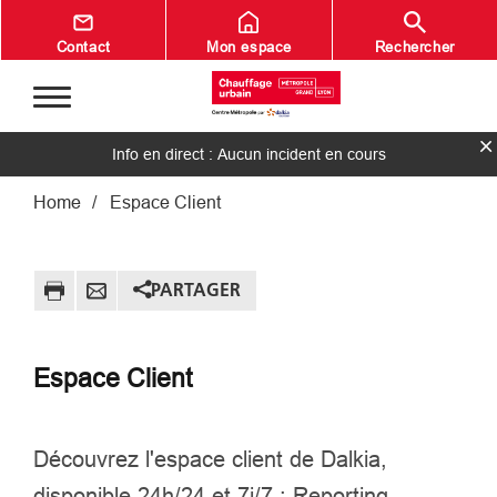
Aller au contenu principal
Contact
Mon espace
Rechercher
Info en direct : Aucun incident en cours
Fil d'Ariane
Home
Espace Client
PARTAGER
Espace Client
Découvrez l'espace client de Dalkia,
disponible 24h/24 et 7j/7 : Reporting